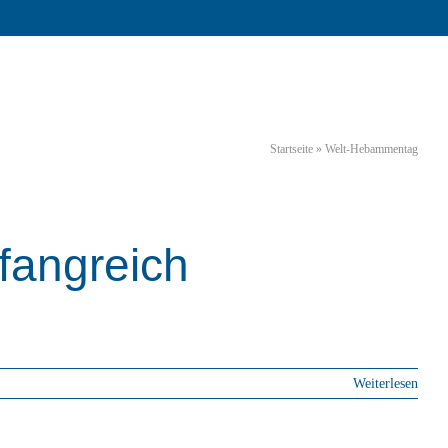
Startseite
»
Welt-Hebammentag
fangreich
t ihr hier.
Weiterlesen