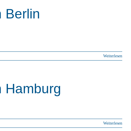
Berlin
da natürlich nicht fehlen! Alle Infos dazu bekommt
Weiterlesen
n Hamburg
n findet ihr hier.
Weiterlesen