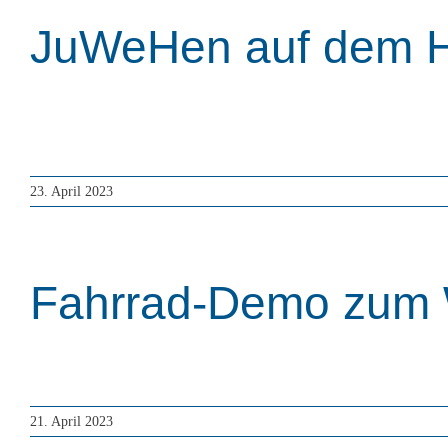
JuWeHen auf dem H
Vom 15. bis 17. Mai 2023 findet der 17. Deutsche He
ihr hier.
23. April 2023
Fahrrad-Demo zum 
Unsere Route wird #umfangreich – denn so groß ist E
21. April 2023