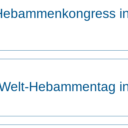
ebammenkongress in 
bammenkongress in Berlin statt – und wir JuWeHen dürfen 
Welt-Hebammentag i
uer Anspruch auf Hebammenbetreuung. Weitere Informatione