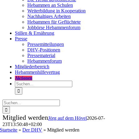
Hebammen an Schulen
Weiterbildung in Kooperation
Nachhaltiges Arbeiten
Hebammen für Geflüchtete
Jobbörse Hebammenforum
Stillen & Ernährung
Presse
Pressemitteilungen
DHV-Positionen
Pressematerial
Hebammenforum
Mitglieder
bereich
Hebammenhilfevertrag
Aktionen
Suche
nach:
Suche
nach:
Mitglied werden
Jörg auf dem Hövel
2026-07-
23T13:50:48+02:00
Startseite
»
Der DHV
»
Mitglied werden