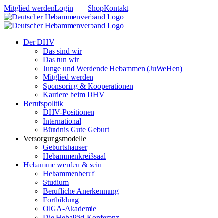
Zum
Mitglied werden
Login
Shop
Kontakt
Inhalt
springen
Der DHV
Das sind wir
Das tun wir
Junge und Werdende Hebammen (JuWeHen)
Mitglied werden
Sponsoring & Kooperationen
Karriere beim DHV
Berufspolitik
DHV-Positionen
International
Bündnis Gute Geburt
Versorgungsmodelle
Geburtshäuser
Hebammenkreißsaal
Hebamme werden & sein
Hebammenberuf
Studium
Berufliche Anerkennung
Fortbildung
OlGA-Akademie
Die HebaPäd-Konferenz