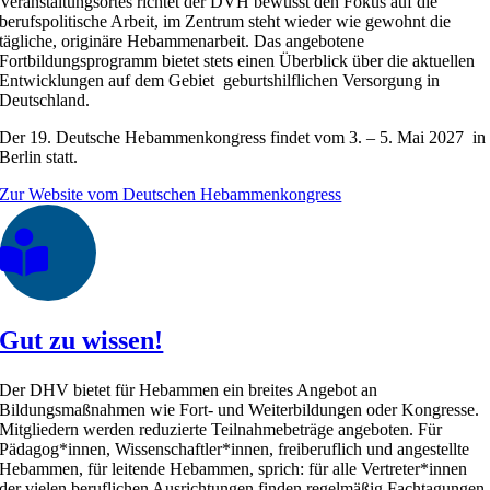
Veranstaltungsortes richtet der DVH bewusst den Fokus auf die
berufspolitische Arbeit, im Zentrum steht wieder wie gewohnt die
tägliche, originäre Hebammenarbeit. Das angebotene
Fortbildungsprogramm bietet stets einen Überblick über die aktuellen
Entwicklungen auf dem Gebiet geburtshilflichen Versorgung in
Deutschland.
Der 19. Deutsche Hebammenkongress findet vom 3. – 5. Mai 2027 in
Berlin statt.
Zur Website vom Deutschen Hebammenkongress
Gut zu wissen!
Der DHV bietet für Hebammen ein breites Angebot an
Bildungsmaßnahmen wie Fort- und Weiterbildungen oder Kongresse.
Mitgliedern werden reduzierte Teilnahmebeträge angeboten. Für
Pädagog*innen, Wissenschaftler*innen, freiberuflich und angestellte
Hebammen, für leitende Hebammen, sprich: für alle Vertreter*innen
der vielen beruflichen Ausrichtungen finden regelmäßig Fachtagungen