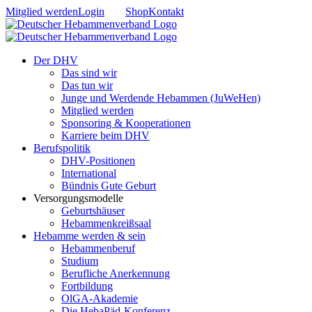
Zum
Mitglied werden
Login
Shop
Kontakt
Inhalt
springen
Der DHV
Das sind wir
Das tun wir
Junge und Werdende Hebammen (JuWeHen)
Mitglied werden
Sponsoring & Kooperationen
Karriere beim DHV
Berufspolitik
DHV-Positionen
International
Bündnis Gute Geburt
Versorgungsmodelle
Geburtshäuser
Hebammenkreißsaal
Hebamme werden & sein
Hebammenberuf
Studium
Berufliche Anerkennung
Fortbildung
OlGA-Akademie
Die HebaPäd-Konferenz