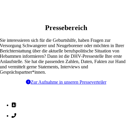
Pressebereich
Sie interessieren sich für die Geburtshilfe, haben Fragen zur
Versorgung Schwangerer und Neugeborener oder möchten in Ihrer
Berichterstattung über die aktuelle berufspolitische Situation von
Hebammen informieren? Dann ist die DHV-Pressestelle Ihre erste
Anlaufstelle. Sie hat die passenden Zahlen, Daten, Fakten zur Hand
und vermittelt gerne Statements, Interviews und
Gesprächspartner*innen.
Zur Aufnahme in unseren Presseverteiler
Kontakt zur Pressestelle
Katharina Buri
+49 (0) 30 3940 677 46