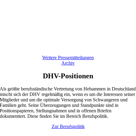
Am 5. Mai wird der Welt-Hebammen­tag begangen. Der DHV feiert
ihn in diesem Jahr unter dem Motto „Starker Anfang. Starkes Leben.”
DHV-Präsidentin Annika Wanierke sagt dazu: „Hebammen­betreuung
ist gelebte Prävention. Internationale Studien zeigen: Wo Frauen und
Familien kontinuierlich von Hebammen begleitet werden, gibt es
weniger Komplikationen, weniger unnötige medizinische Eingriffe un
eine verbesserte psychische Gesund­heit. Gleichzeitig steigt die
Zufrieden­heit der Familien deutlich.“
Weitere Pressemitteilungen
Archiv
DHV-Positionen
Als größte berufsständische Vertretung von Hebammen in Deutschland
mischt sich der DHV regelmäßig ein, wenn es um die Interessen seiner
Mitglieder und um die optimale Versorgung von Schwangeren und
Familien geht. Seine Überzeugungen und Standpunkte sind in
Positionspapieren, Stellungnahmen und in offenen Briefen
dokumentiert. Diese finden Sie im Bereich Berufspolitik.
Zur Berufspolitik