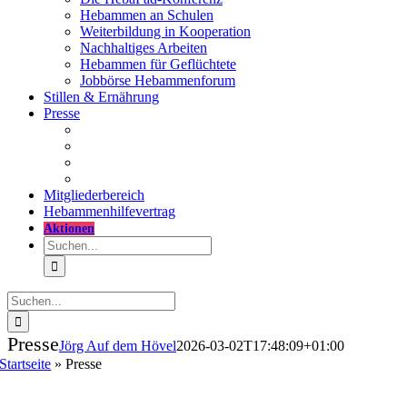
Hebammen an Schulen
Weiterbildung in Kooperation
Nachhaltiges Arbeiten
Hebammen für Geflüchtete
Jobbörse Hebammenforum
Stillen & Ernährung
Presse
Pressemitteilungen
DHV-Positionen
Pressematerial
Hebammenforum
Mitglieder
bereich
Hebammenhilfevertrag
Aktionen
Suche
nach:
Suche
nach:
Presse
Jörg Auf dem Hövel
2026-03-02T17:48:09+01:00
Startseite
»
Presse