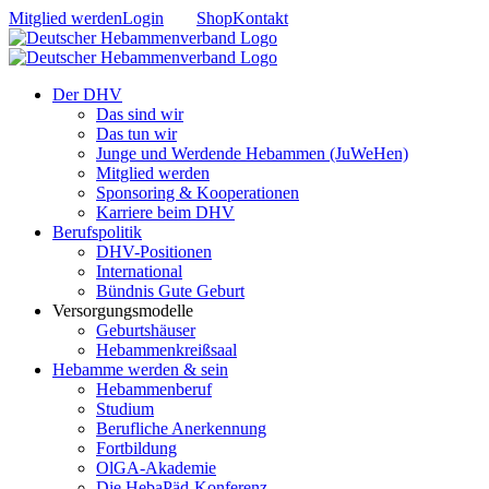
Zum
Mitglied werden
Login
Shop
Kontakt
Inhalt
springen
Der DHV
Das sind wir
Das tun wir
Junge und Werdende Hebammen (JuWeHen)
Mitglied werden
Sponsoring & Kooperationen
Karriere beim DHV
Berufspolitik
DHV-Positionen
International
Bündnis Gute Geburt
Versorgungsmodelle
Geburtshäuser
Hebammenkreißsaal
Hebamme werden & sein
Hebammenberuf
Studium
Berufliche Anerkennung
Fortbildung
OlGA-Akademie
Die HebaPäd-Konferenz