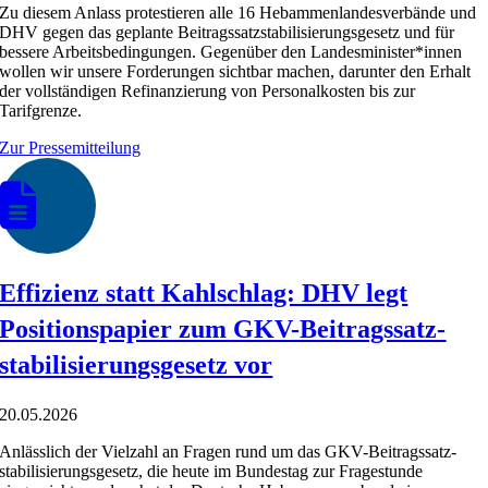
Zu diesem Anlass protestieren alle 16 Hebammenlandesverbände und
DHV gegen das geplante Beitragssatzstabilisierungsgesetz und für
bessere Arbeitsbedingungen. Gegenüber den Landesminister*innen
wollen wir unsere Forderungen sichtbar machen, darunter den Erhalt
der vollständigen Refinanzierung von Personalkosten bis zur
Tarifgrenze.
Zur Pressemitteilung
Effizienz statt Kahlschlag: DHV legt
Positions­papier zum GKV-Beitrags­satz­
stabili­sierungs­gesetz vor
20.05.2026
Anlässlich der Vielzahl an Fragen rund um das GKV-Beitrags­satz­
stabili­sierungs­gesetz, die heute im Bundestag zur Fragestunde