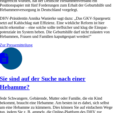
eingereicht wurden, hat der Deutsche Hebammen­verband ein
Positionspapier mit fünf Forderungen zum Erhalt der Geburtshilfe und
Hebammen­versorgung in Deutschland vorgelegt.
DHV-Präsidentin Annika Wanierke sagt dazu: „Das GKV-Spargesetz
setzt auf Kahlschlag statt Effizienz. Eine wirkliche Reform ist hier
nicht erkennbar – eine solche sollte treffsicher und klug die Einspar­
potenziale im System heben. Die Geburts­hilfe darf nicht zulasten von
Hebammen, Frauen und Familien kaputtgespart werden!”
Zur Pressemitteilung
Sie sind auf der Suche nach einer
Hebamme?
Jede Schwangere, Gebärende, Mutter oder Familie, die ein Kind
bekommt, braucht eine Hebamme. Am besten ist es dabei, sich selbst
um eine Hebamme zu kümmern. Dies können Sie auf einfachem Wege
tun, indem Sie z. B.
ammely
, die Online-Plattform des DHV zur