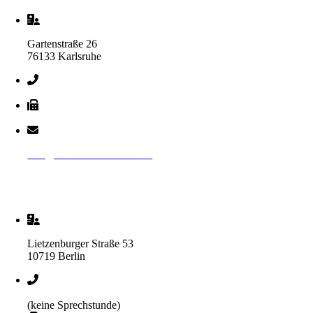
Gartenstraße 26
76133 Karlsruhe
+49 (0) 721 98189 0
+49 (0) 721 98189 20
info@hebammenverband.de
Geschäftsstelle
Berlin
Lietzenburger Straße 53
10719 Berlin
+49 (0) 30 3940 677 0
(keine Sprechstunde)