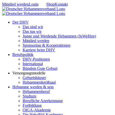
Zum
Mitglied werden
Login
Shop
Kontakt
Inhalt
springen
Der DHV
Das sind wir
Das tun wir
Junge und Werdende Hebammen (JuWeHen)
Mitglied werden
Sponsoring & Kooperationen
Karriere beim DHV
Berufspolitik
DHV-Positionen
International
Bündnis Gute Geburt
Versorgungsmodelle
Geburtshäuser
Hebammenkreißsaal
Hebamme werden & sein
Hebammenberuf
Studium
Berufliche Anerkennung
Fortbildung
OlGA-Akademie
Die HebaPäd-Konferenz