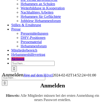
Hebammen an Schulen
Weiterbildung in Kooperation
Nachhaltiges Arbeiten
Hebammen für Geflüchtete
Jobbörse Hebammenforum
Stillen & Ernährung
Presse
Pressemitteilungen
DHV-Positionen
Pressematerial
Hebammenforum
Mitglieder
bereich
Hebammenhilfevertrag
Aktionen
Suche
nach:
Anmelden
Jörg auf dem Hövel
2024-02-02T14:52:24+01:00
Suche
nach:
Anmelden
Hinweis:
Alle Mitglieder müssen bei der ersten Anmeldung ein
neues Passwort erstellen.