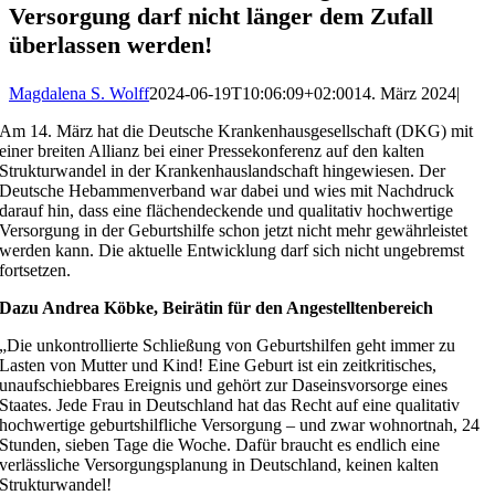
Ver­sorgung darf nicht länger dem Zufall
über­lassen werden!
Magdalena S. Wolff
2024-06-19T10:06:09+02:00
14. März 2024
|
Am 14. März hat die Deutsche Krankenhausgesellschaft (DKG) mit
einer breiten Allianz bei einer Pressekonferenz auf den kalten
Strukturwandel in der Krankenhauslandschaft hingewiesen. Der
Deutsche Hebammenverband war dabei und wies mit Nachdruck
darauf hin, dass eine flächendeckende und qualitativ hochwertige
Versorgung in der Geburtshilfe schon jetzt nicht mehr gewährleistet
werden kann. Die aktuelle Entwicklung darf sich nicht ungebremst
fortsetzen.
Dazu Andrea Köbke, Beirätin für den Angestelltenbereich
„Die unkontrollierte Schließung von Geburtshilfen geht immer zu
Lasten von Mutter und Kind! Eine Geburt ist ein zeitkritisches,
unaufschiebbares Ereignis und gehört zur Daseinsvorsorge eines
Staates. Jede Frau in Deutschland hat das Recht auf eine qualitativ
hochwertige geburtshilfliche Versorgung – und zwar wohnortnah, 24
Stunden, sieben Tage die Woche. Dafür braucht es endlich eine
verlässliche Versorgungsplanung in Deutschland, keinen kalten
Strukturwandel!