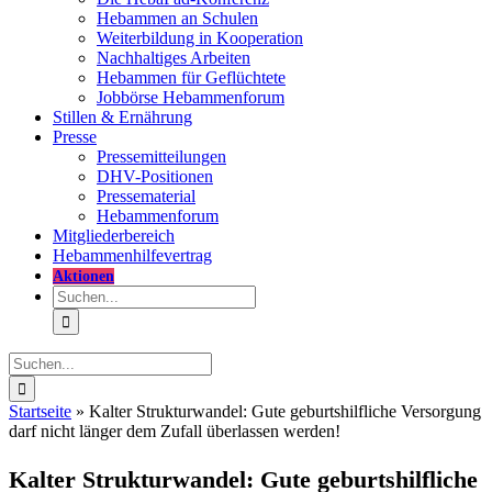
Hebammen an Schulen
Weiterbildung in Kooperation
Nachhaltiges Arbeiten
Hebammen für Geflüchtete
Jobbörse Hebammenforum
Stillen & Ernährung
Presse
Pressemitteilungen
DHV-Positionen
Pressematerial
Hebammenforum
Mitglieder
bereich
Hebammenhilfevertrag
Aktionen
Suche
nach:
Suche
nach:
Startseite
»
Kalter Struktur­wandel: Gute geburts­hilf­liche Ver­sorgung
darf nicht länger dem Zufall über­lassen werden!
Kalter Struktur­wandel: Gute geburts­hilf­liche