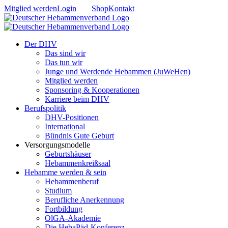
Zum
Mitglied werden
Login
Shop
Kontakt
Inhalt
springen
Der DHV
Das sind wir
Das tun wir
Junge und Werdende Hebammen (JuWeHen)
Mitglied werden
Sponsoring & Kooperationen
Karriere beim DHV
Berufspolitik
DHV-Positionen
International
Bündnis Gute Geburt
Versorgungsmodelle
Geburtshäuser
Hebammenkreißsaal
Hebamme werden & sein
Hebammenberuf
Studium
Berufliche Anerkennung
Fortbildung
OlGA-Akademie
Die HebaPäd-Konferenz