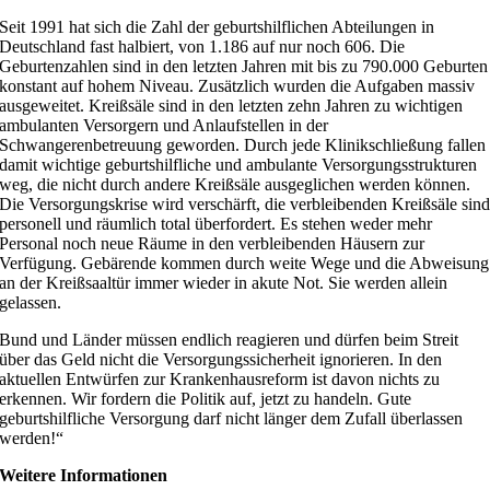
Seit 1991 hat sich die Zahl der geburtshilflichen Abteilungen in
Deutschland fast halbiert, von 1.186 auf nur noch 606. Die
Geburtenzahlen sind in den letzten Jahren mit bis zu 790.000 Geburten
konstant auf hohem Niveau. Zusätzlich wurden die Aufgaben massiv
ausgeweitet. Kreißsäle sind in den letzten zehn Jahren zu wichtigen
ambulanten Versorgern und Anlaufstellen in der
Schwangerenbetreuung geworden. Durch jede Klinikschließung fallen
damit wichtige geburtshilfliche und ambulante Versorgungsstrukturen
weg, die nicht durch andere Kreißsäle ausgeglichen werden können.
Die Versorgungskrise wird verschärft, die verbleibenden Kreißsäle sin
personell und räumlich total überfordert. Es stehen weder mehr
Personal noch neue Räume in den verbleibenden Häusern zur
Verfügung. Gebärende kommen durch weite Wege und die Abweisung
an der Kreißsaaltür immer wieder in akute Not. Sie werden allein
gelassen.
Bund und Länder müssen endlich reagieren und dürfen beim Streit
über das Geld nicht die Versorgungssicherheit ignorieren. In den
aktuellen Entwürfen zur Krankenhausreform ist davon nichts zu
erkennen. Wir fordern die Politik auf, jetzt zu handeln. Gute
geburtshilfliche Versorgung darf nicht länger dem Zufall überlassen
werden!“
Weitere Informationen