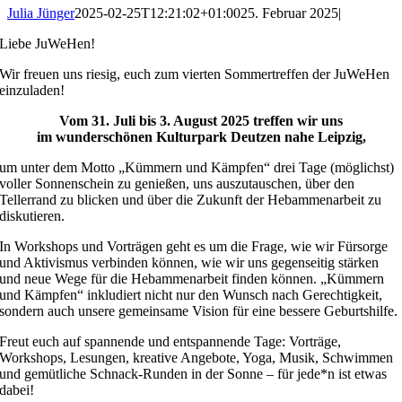
Julia Jünger
2025-02-25T12:21:02+01:00
25. Februar 2025
|
Liebe JuWeHen!
Wir freuen uns riesig, euch zum vierten Sommertreffen der JuWeHen
einzuladen!
Vom 31. Juli bis 3. August 2025 treffen wir uns
im wunderschönen Kulturpark Deutzen nahe Leipzig,
um unter dem Motto „Kümmern und Kämpfen“ drei Tage (möglichst)
voller Sonnenschein zu genießen, uns auszutauschen, über den
Tellerrand zu blicken und über die Zukunft der Hebammenarbeit zu
diskutieren.
In Workshops und Vorträgen geht es um die Frage, wie wir Fürsorge
und Aktivismus verbinden können, wie wir uns gegenseitig stärken
und neue Wege für die Hebammenarbeit finden können. „Kümmern
und Kämpfen“ inkludiert nicht nur den Wunsch nach Gerechtigkeit,
sondern auch unsere gemeinsame Vision für eine bessere Geburtshilfe.
Freut euch auf spannende und entspannende Tage: Vorträge,
Workshops, Lesungen, kreative Angebote, Yoga, Musik, Schwimmen
und gemütliche Schnack-Runden in der Sonne – für jede*n ist etwas
dabei!