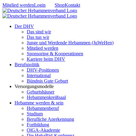
Zum
Mitglied werden
Login
Shop
Kontakt
Inhalt
springen
Der DHV
Das sind wir
Das tun wir
Junge und Werdende Hebammen (JuWeHen)
Mitglied werden
Sponsoring & Kooperationen
Karriere beim DHV
Berufspolitik
DHV-Positionen
International
Bündnis Gute Geburt
Versorgungsmodelle
Geburtshäuser
Hebammenkreißsaal
Hebamme werden & sein
Hebammenberuf
Studium
Berufliche Anerkennung
Fortbildung
OlGA-Akademie
Die HebaPäd-Konferenz