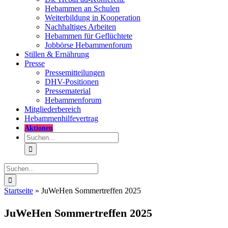
Hebammen an Schulen
Weiterbildung in Kooperation
Nachhaltiges Arbeiten
Hebammen für Geflüchtete
Jobbörse Hebammenforum
Stillen & Ernährung
Presse
Pressemitteilungen
DHV-Positionen
Pressematerial
Hebammenforum
Mitglieder
bereich
Hebammenhilfevertrag
Aktionen
Suche
nach:
Suche
nach:
Startseite
»
JuWeHen Sommertreffen 2025
JuWeHen Sommertreffen 2025