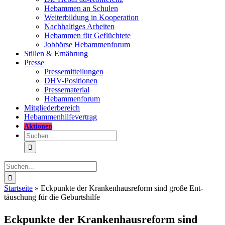
Hebammen an Schulen
Weiterbildung in Kooperation
Nachhaltiges Arbeiten
Hebammen für Geflüchtete
Jobbörse Hebammenforum
Stillen & Ernährung
Presse
Pressemitteilungen
DHV-Positionen
Pressematerial
Hebammenforum
Mitglieder
bereich
Hebammenhilfevertrag
Aktionen
Suche
nach:
Suche
nach:
Startseite
»
Eckpunkte der Kranken­haus­reform sind große Ent­
täuschung für die Geburts­hilfe
Eckpunkte der Kranken­haus­reform sind