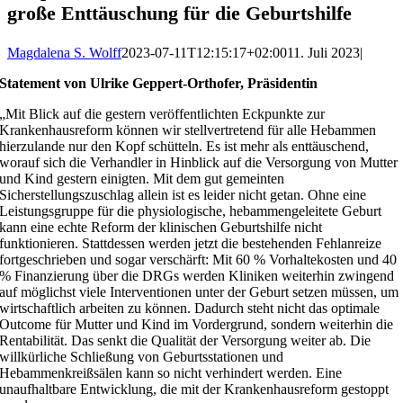
große Ent­täuschung für die Geburts­hilfe
Magdalena S. Wolff
2023-07-11T12:15:17+02:00
11. Juli 2023
|
Statement von Ulrike Geppert-Orthofer, Präsidentin
„Mit Blick auf die gestern veröffentlichten Eckpunkte zur
Krankenhausreform können wir stellvertretend für alle Hebammen
hierzulande nur den Kopf schütteln. Es ist mehr als enttäuschend,
worauf sich die Verhandler in Hinblick auf die Versorgung von Mutter
und Kind gestern einigten. Mit dem gut gemeinten
Sicherstellungszuschlag allein ist es leider nicht getan. Ohne eine
Leistungsgruppe für die physiologische, hebammengeleitete Geburt
kann eine echte Reform der klinischen Geburtshilfe nicht
funktionieren. Stattdessen werden jetzt die bestehenden Fehlanreize
fortgeschrieben und sogar verschärft: Mit 60 % Vorhaltekosten und 40
% Finanzierung über die DRGs werden Kliniken weiterhin zwingend
auf möglichst viele Interventionen unter der Geburt setzen müssen, um
wirtschaftlich arbeiten zu können. Dadurch steht nicht das optimale
Outcome für Mutter und Kind im Vordergrund, sondern weiterhin die
Rentabilität. Das senkt die Qualität der Versorgung weiter ab. Die
willkürliche Schließung von Geburtsstationen und
Hebammenkreißsälen kann so nicht verhindert werden. Eine
unaufhaltbare Entwicklung, die mit der Krankenhausreform gestoppt