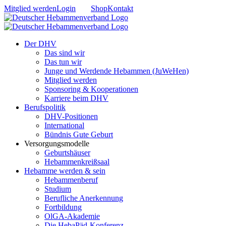
Zum
Mitglied werden
Login
Shop
Kontakt
Inhalt
springen
Der DHV
Das sind wir
Das tun wir
Junge und Werdende Hebammen (JuWeHen)
Mitglied werden
Sponsoring & Kooperationen
Karriere beim DHV
Berufspolitik
DHV-Positionen
International
Bündnis Gute Geburt
Versorgungsmodelle
Geburtshäuser
Hebammenkreißsaal
Hebamme werden & sein
Hebammenberuf
Studium
Berufliche Anerkennung
Fortbildung
OlGA-Akademie
Die HebaPäd-Konferenz