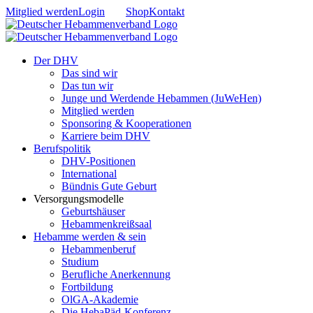
Zum
Mitglied werden
Login
Shop
Kontakt
Inhalt
springen
Der DHV
Das sind wir
Das tun wir
Junge und Werdende Hebammen (JuWeHen)
Mitglied werden
Sponsoring & Kooperationen
Karriere beim DHV
Berufspolitik
DHV-Positionen
International
Bündnis Gute Geburt
Versorgungsmodelle
Geburtshäuser
Hebammenkreißsaal
Hebamme werden & sein
Hebammenberuf
Studium
Berufliche Anerkennung
Fortbildung
OlGA-Akademie
Die HebaPäd-Konferenz