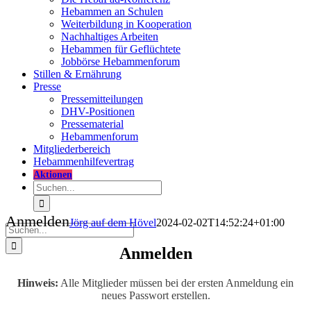
Hebammen an Schulen
Weiterbildung in Kooperation
Nachhaltiges Arbeiten
Hebammen für Geflüchtete
Jobbörse Hebammenforum
Stillen & Ernährung
Presse
Pressemitteilungen
DHV-Positionen
Pressematerial
Hebammenforum
Mitglieder
bereich
Hebammenhilfevertrag
Aktionen
Suche
nach:
Anmelden
Jörg auf dem Hövel
2024-02-02T14:52:24+01:00
Suche
nach:
Anmelden
Hinweis:
Alle Mitglieder müssen bei der ersten Anmeldung ein
neues Passwort erstellen.