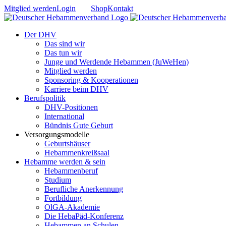
Zum
Mitglied werden
Login
Shop
Kontakt
Inhalt
springen
Der DHV
Das sind wir
Das tun wir
Junge und Werdende Hebammen (JuWeHen)
Mitglied werden
Sponsoring & Kooperationen
Karriere beim DHV
Berufspolitik
DHV-Positionen
International
Bündnis Gute Geburt
Versorgungsmodelle
Geburtshäuser
Hebammenkreißsaal
Hebamme werden & sein
Hebammenberuf
Studium
Berufliche Anerkennung
Fortbildung
OlGA-Akademie
Die HebaPäd-Konferenz
Hebammen an Schulen