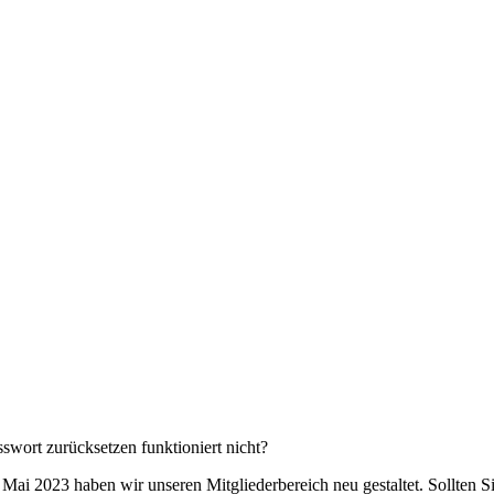
Klicken Sie hier:
neues Passwort erstellen
tgliedsnummer oder E-Mail
*
sswort
*
Angemeldet bleiben
Passwort vergessen?
sswort zurücksetzen funktioniert nicht?
 Mai 2023 haben wir unseren Mitgliederbereich neu gestaltet. Sollten Sie