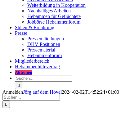
Weiterbildung in Kooperation
Nachhaltiges Arbeiten
Hebammen für Geflüchtete
Jobbörse Hebammenforum
Stillen & Ernährung
Presse
Pressemitteilungen
DHV-Positionen
Pressematerial
Hebammenforum
Mitglieder
bereich
Hebammenhilfevertrag
Aktionen
Suche
nach:
Anmelden
Jörg auf dem Hövel
2024-02-02T14:52:24+01:00
Suche
nach:
Anmelden
nweis:
Alle Mitglieder müssen bei der ersten Anmeldung ein
neues Passwort erstellen.