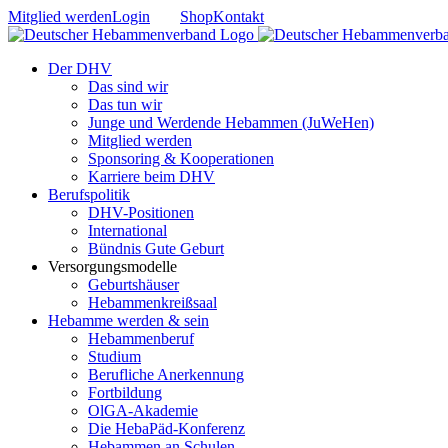
Zum
Mitglied werden
Login
Shop
Kontakt
Inhalt
springen
Der DHV
Das sind wir
Das tun wir
Junge und Werdende Hebammen (JuWeHen)
Mitglied werden
Sponsoring & Kooperationen
Karriere beim DHV
Berufspolitik
DHV-Positionen
International
Bündnis Gute Geburt
Versorgungsmodelle
Geburtshäuser
Hebammenkreißsaal
Hebamme werden & sein
Hebammenberuf
Studium
Berufliche Anerkennung
Fortbildung
OlGA-Akademie
Die HebaPäd-Konferenz
Hebammen an Schulen