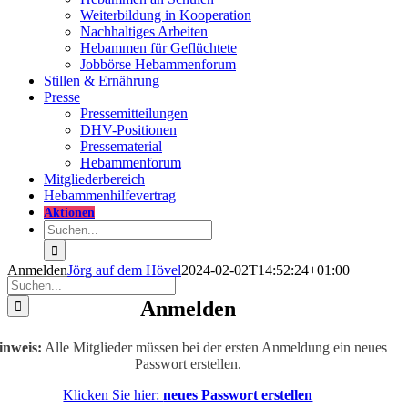
Weiterbildung in Kooperation
Nachhaltiges Arbeiten
Hebammen für Geflüchtete
Jobbörse Hebammenforum
Stillen & Ernährung
Presse
Pressemitteilungen
DHV-Positionen
Pressematerial
Hebammenforum
Mitglieder
bereich
Hebammenhilfevertrag
Aktionen
Suche
nach:
Anmelden
Jörg auf dem Hövel
2024-02-02T14:52:24+01:00
Suche
nach:
Anmelden
inweis:
Alle Mitglieder müssen bei der ersten Anmeldung ein neues
Passwort erstellen.
Klicken Sie hier:
neues Passwort erstellen