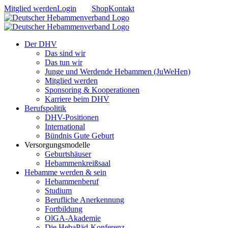
Zum
Mitglied werden
Login
Shop
Kontakt
Inhalt
springen
Der DHV
Das sind wir
Das tun wir
Junge und Werdende Hebammen (JuWeHen)
Mitglied werden
Sponsoring & Kooperationen
Karriere beim DHV
Berufspolitik
DHV-Positionen
International
Bündnis Gute Geburt
Versorgungsmodelle
Geburtshäuser
Hebammenkreißsaal
Hebamme werden & sein
Hebammenberuf
Studium
Berufliche Anerkennung
Fortbildung
OlGA-Akademie
Die HebaPäd-Konferenz