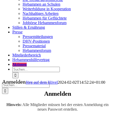
Hebammen an Schulen
Weiterbildung in Kooperation
Nachhaltiges Arbeiten
Hebammen für Geflüchtete
Jobbörse Hebammenforum
Stillen & Ernährung
Presse
Pressemitteilungen
DHV-Positionen
Pressematerial
Hebammenforum
Mitglieder
bereich
Hebammenhilfevertrag
Aktionen
Suche
nach:
Anmelden
Jörg auf dem Hövel
2024-02-02T14:52:24+01:00
Suche
nach:
Anmelden
Hinweis:
Alle Mitglieder müssen bei der ersten Anmeldung ein
neues Passwort erstellen.